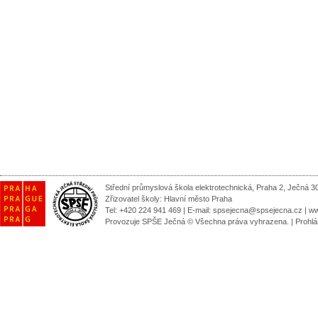
Střední průmyslová škola elektrotechnická, Praha 2, Ječná 3
Zřizovatel školy:
Hlavní město Praha
Tel: +420 224 941 469 | E-mail:
spsejecna@spsejecna.cz
|
ww
Provozuje SPŠE Ječná © Všechna práva vyhrazena.
|
Prohlá