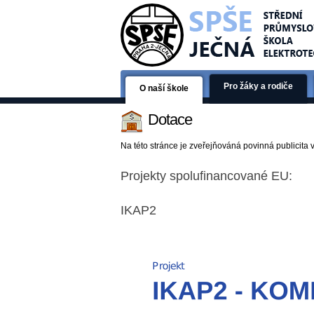
Pro žáky a rodiče
O naší škole
Dotace
Na této stránce je zveřejňováná povinná publicita v
Projekty spolufinancované EU:
IKAP2