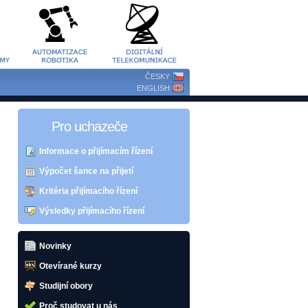
ČESKY
ENGLISH
Pro uchazeče
Informace o přijímacím řízení
Výpočet šance na přijetí
Kritéria přijímacího řízení
Výsledky přijímacího řízení
Novinky
Otevírané kurzy
Studijní obory
Proč studovat u nás