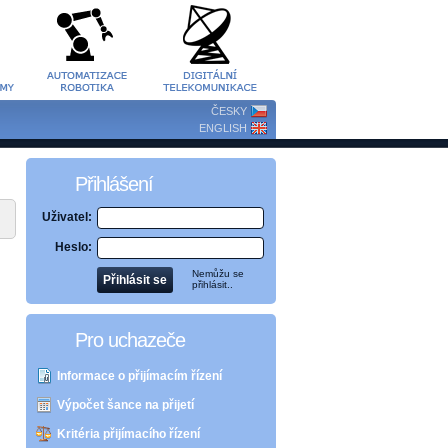
ČESKY
ENGLISH
Přihlášení
Uživatel:
Heslo:
Nemůžu se
přihlásit..
Pro uchazeče
Informace o přijímacím řízení
Výpočet šance na přijetí
Kritéria přijímacího řízení