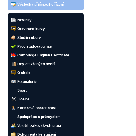
Výsledky přijímacího řízení
Novinky
Otevírané kurzy
Studijní obory
Proč studovat u nás
Cambridge English Certificate
Dny otevřených dveří
O škole
Fotogalerie
Sport
Jídelna
Kariérové poradenství
Spolupráce s průmyslem
Veletrh žákovských prací
Dokumenty ke stažení