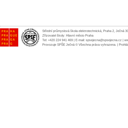
Střední průmyslová škola elektrotechnická, Praha 2, Ječná 3
Zřizovatel školy:
Hlavní město Praha
Tel: +420 224 941 469 | E-mail:
spsejecna@spsejecna.cz
|
ww
Provozuje SPŠE Ječná © Všechna práva vyhrazena.
|
Prohlá