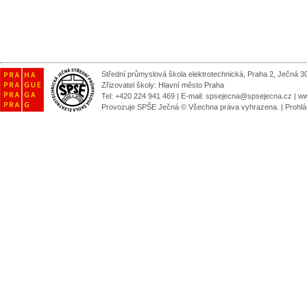
Střední průmyslová škola elektrotechnická, Praha 2, Ječná 3
Zřizovatel školy:
Hlavní město Praha
Tel: +420 224 941 469 | E-mail:
spsejecna@spsejecna.cz
|
ww
Provozuje SPŠE Ječná © Všechna práva vyhrazena.
|
Prohlá