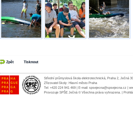
Zpět
Tisknout
Střední průmyslová škola elektrotechnická, Praha 2, Ječná 3
Zřizovatel školy:
Hlavní město Praha
Tel: +420 224 941 469 | E-mail:
spsejecna@spsejecna.cz
|
ww
Provozuje SPŠE Ječná © Všechna práva vyhrazena.
|
Prohlá