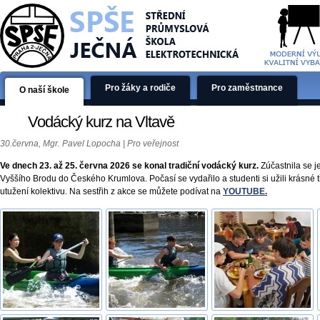
Pro žáky a rodiče
Pro zaměstnance
O naší škole
Vodácký kurz na Vltavě
30.června, Mgr. Pavel Lopocha | Pro veřejnost
Ve dnech 23. až 25. června 2026 se konal tradiční vodácký kurz.
Zúčastnila se j
Vyššího Brodu do Českého Krumlova. Počasí se vydařilo a studenti si užili krásné t
utužení kolektivu. Na sestřih z akce se můžete podívat na
YOUTUBE.