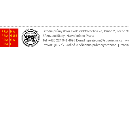
Střední průmyslová škola elektrotechnická, Praha 2, Ječná 3
Zřizovatel školy:
Hlavní město Praha
Tel: +420 224 941 469 | E-mail:
spsejecna@spsejecna.cz
|
ww
Provozuje SPŠE Ječná © Všechna práva vyhrazena.
|
Prohlá