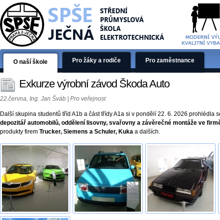
Pro žáky a rodiče
Pro zaměstnance
O naší škole
Exkurze výrobní závod Škoda Auto
22.června, Ing. Jan Šváb | Pro veřejnost
Další skupina studentů tříd A1b a část třídy A1a si v pondělí 22. 6. 2026 prohlédl
depozitář automobilů, oddělení lisovny, svařovny a závěrečné montáže ve fir
produkty firem
Trucker, Siemens a Schuler, Kuka
a dalších.