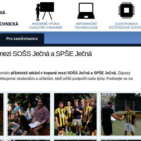
Pro zaměstnance
é mezi SOŠS Ječná a SPŠE Ječná
 konalo
přátelské utkání v kopané mezi SOŠS Ječná a SPŠE Ječná.
Zápasy
Děkujeme studentům a učitelům, kteří přišli podpořit naše týmy. Podívejte se na