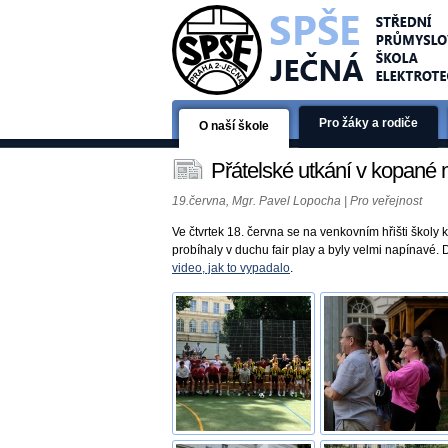
Pro žáky a rodiče
O naší škole
Přátelské utkání v kopan
19.června, Mgr. Pavel Lopocha | Pro veřejnost
Ve čtvrtek 18. června se na venkovním hřišti školy
probíhaly v duchu fair play a byly velmi napínavé. 
video, jak to vypadalo
.