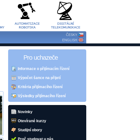
ČESKY
ENGLISH
Pro uchazeče
Informace o přijímacím řízení
Výpočet šance na přijetí
Kritéria přijímacího řízení
Výsledky přijímacího řízení
Novinky
Otevírané kurzy
Studijní obory
Proč studovat u nás