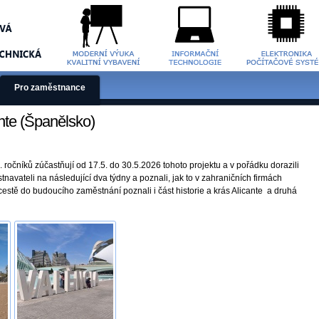
Pro zaměstnance
nte (Španělsko)
ročníků zúčastňují od 17.5. do 30.5.2026 tohoto projektu a v pořádku dorazili
tnavateli na následující dva týdny a poznali, jak to v zahraničních firmách
stě do budoucího zaměstnání poznali i část historie a krás Alicante a druhá