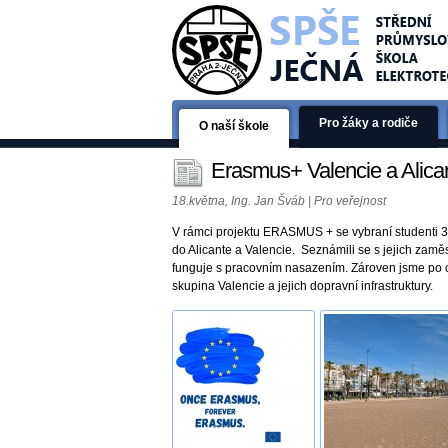
Pro žáky a rodiče
O naší škole
Erasmus+ Valencie a Alica
18.května, Ing. Jan Šváb | Pro veřejnost
V rámci projektu ERASMUS + se vybraní studenti 3. 
do Alicante a Valencie. Seznámili se s jejich zaměs
funguje s pracovním nasazením. Zároven jsme po ce
skupina Valencie a jejich dopravní infrastruktury.