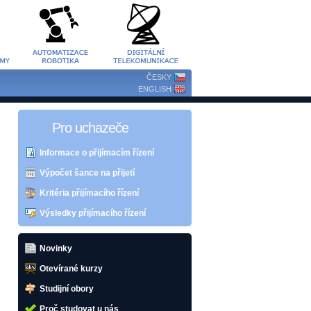
ČESKY
ENGLISH
Pro uchazeče
Informace o přijímacím řízení
Výpočet šance na přijetí
Kritéria přijímacího řízení
Výsledky přijímacího řízení
Novinky
Otevírané kurzy
Studijní obory
Proč studovat u nás