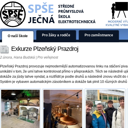
Pro žáky a rodiče
Pro zaměstnance
O naší škole
Exkurze Plzeňský Prazdroj
2.února, Hana Budská | Pro veřejnost
Plzeňský Prazdroj provozuje nejmodernější automatizovanou linku na stáčení piva s
unikátní v tom, že umí lahve kontrolovat přímo v přepravkách. Těch se následně uj
dokáže za jízdy lahve vyndat, a roztřídit je podle druhů a následně znovu vložit d
Systém je vybaven automatickým zásobníkem a dokáže tak plnit 10 různých druhů 