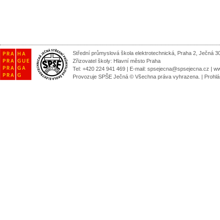
Střední průmyslová škola elektrotechnická, Praha 2, Ječná 3
Zřizovatel školy:
Hlavní město Praha
Tel: +420 224 941 469 | E-mail:
spsejecna@spsejecna.cz
|
ww
Provozuje SPŠE Ječná © Všechna práva vyhrazena.
|
Prohlá