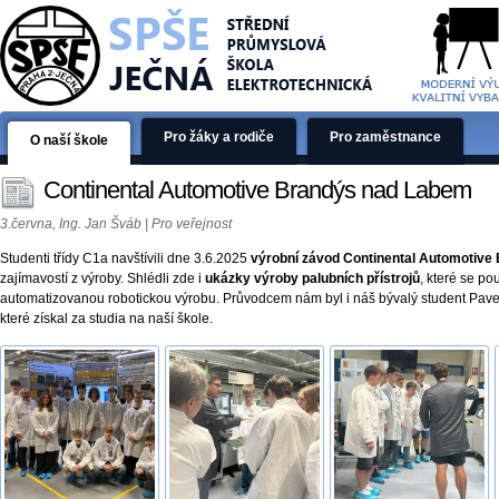
Pro žáky a rodiče
Pro zaměstnance
O naší škole
Continental Automotive Brandýs nad Labem
3.června, Ing. Jan Šváb | Pro veřejnost
Studenti třídy C1a navštívili dne 3.6.2025
výrobní závod Continental Automotiv
zajímavostí z výroby. Shlédli zde i
ukázky výroby palubních přístrojů
, které se po
automatizovanou robotickou výrobu. Průvodcem nám byl i náš bývalý student Pavel B
které získal za studia na naší škole.