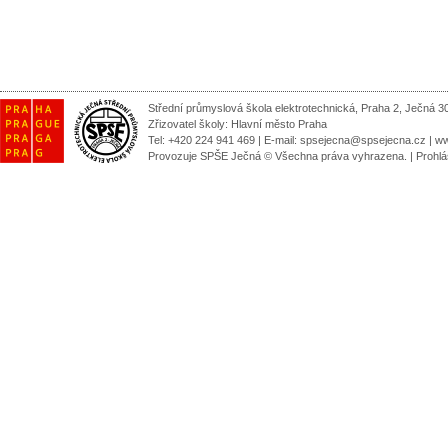
Střední průmyslová škola elektrotechnická, Praha 2, Ječná 3
Zřizovatel školy:
Hlavní město Praha
Tel: +420 224 941 469 | E-mail:
spsejecna@spsejecna.cz
|
ww
Provozuje SPŠE Ječná © Všechna práva vyhrazena.
|
Prohlá