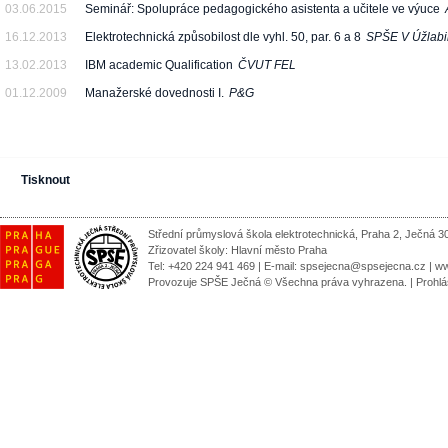
03.06.2015
Seminář: Spolupráce pedagogického asistenta a učitele ve výuce
16.12.2013
Elektrotechnická způsobilost dle vyhl. 50, par. 6 a 8
SPŠE V Úžlab
13.02.2013
IBM academic Qualification
ČVUT FEL
01.12.2009
Manažerské dovednosti I.
P&G
Tisknout
Střední průmyslová škola elektrotechnická, Praha 2, Ječná 3
Zřizovatel školy:
Hlavní město Praha
Tel: +420 224 941 469 | E-mail:
spsejecna@spsejecna.cz
|
ww
Provozuje SPŠE Ječná © Všechna práva vyhrazena.
|
Prohlá