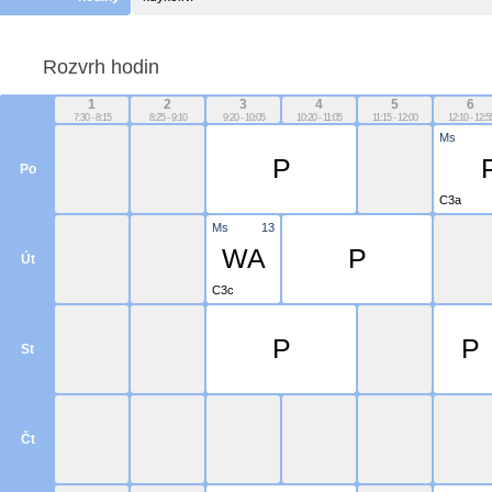
Rozvrh hodin
1
2
3
4
5
6
7:30 - 8:15
8:25 - 9:10
9:20 - 10:05
10:20 - 11:05
11:15 - 12:00
12:10 - 12:5
Ms
P
Po
C3a
Ms
13
WA
P
Út
C3c
P
P
St
Čt