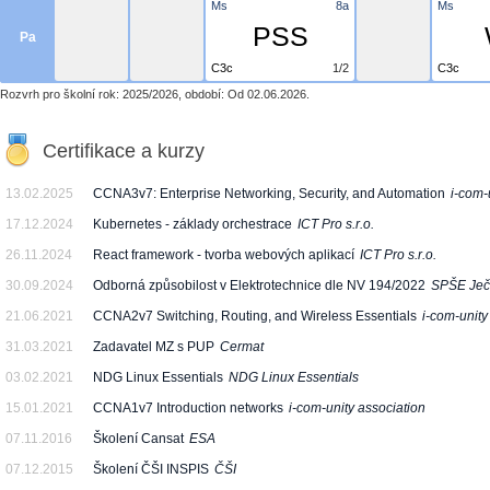
Ms
8a
Ms
PSS
Pa
C3c
1/2
C3c
Rozvrh pro školní rok: 2025/2026, období: Od 02.06.2026.
Certifikace a kurzy
13.02.2025
CCNA3v7: Enterprise Networking, Security, and Automation
i-com-
17.12.2024
Kubernetes - základy orchestrace
ICT Pro s.r.o.
26.11.2024
React framework - tvorba webových aplikací
ICT Pro s.r.o.
30.09.2024
Odborná způsobilost v Elektrotechnice dle NV 194/2022
SPŠE Je
21.06.2021
CCNA2v7 Switching, Routing, and Wireless Essentials
i-com-unity
31.03.2021
Zadavatel MZ s PUP
Cermat
03.02.2021
NDG Linux Essentials
NDG Linux Essentials
15.01.2021
CCNA1v7 Introduction networks
i-com-unity association
07.11.2016
Školení Cansat
ESA
07.12.2015
Školení ČŠI INSPIS
ČŠI