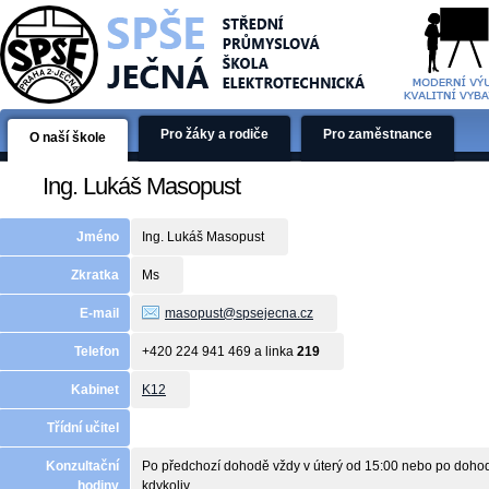
Pro žáky a rodiče
Pro zaměstnance
O naší škole
Ing. Lukáš Masopust
Jméno
Ing. Lukáš Masopust
Zkratka
Ms
E-mail
masopust@spsejecna.cz
Telefon
+420 224 941 469 a linka
219
Kabinet
K12
Třídní učitel
Konzultační
Po předchozí dohodě vždy v úterý od 15:00 nebo po doho
hodiny
kdykoliv.