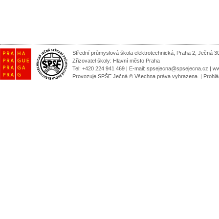
Střední průmyslová škola elektrotechnická, Praha 2, Ječná 3
Zřizovatel školy:
Hlavní město Praha
Tel: +420 224 941 469 | E-mail:
spsejecna@spsejecna.cz
|
ww
Provozuje SPŠE Ječná © Všechna práva vyhrazena.
|
Prohlá