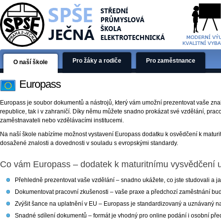
Pro žáky a rodiče
Pro zaměstnance
O naší škole
Europass
Europass je soubor dokumentů a nástrojů, který vám umožní prezentovat vaše znalo
republice, tak i v zahraničí. Díky němu můžete snadno prokázat své vzdělání, prac
zaměstnavateli nebo vzdělávacími institucemi.
Na naší škole nabízíme možnost vystavení Europass dodatku k osvědčení k maturi
dosažené znalosti a dovednosti v souladu s evropskými standardy.
Co vám Europass – dodatek k maturitnímu vysvědčení 
Přehledně prezentovat vaše vzdělání – snadno ukážete, co jste studovali a jak
Dokumentovat pracovní zkušenosti – vaše praxe a předchozí zaměstnání b
Zvýšit šance na uplatnění v EU – Europass je standardizovaný a uznávaný n
Snadné sdílení dokumentů – formát je vhodný pro online podání i osobní pře