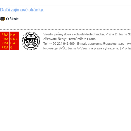
Další zajímavé stránky:
O škole
Střední průmyslová škola elektrotechnická, Praha 2, Ječná 3
Zřizovatel školy:
Hlavní město Praha
Tel: +420 224 941 469 | E-mail:
spsejecna@spsejecna.cz
|
ww
Provozuje SPŠE Ječná © Všechna práva vyhrazena.
|
Prohlá