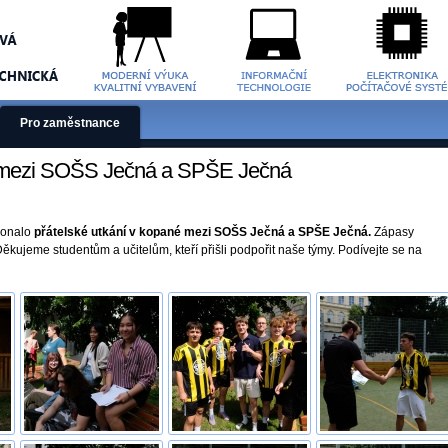
Pro zaměstnance
é mezi SOŠS Ječná a SPŠE Ječná
 konalo
přátelské utkání v kopané mezi SOŠS Ječná a SPŠE Ječná.
Zápasy
Děkujeme studentům a učitelům, kteří přišli podpořit naše týmy. Podívejte se na