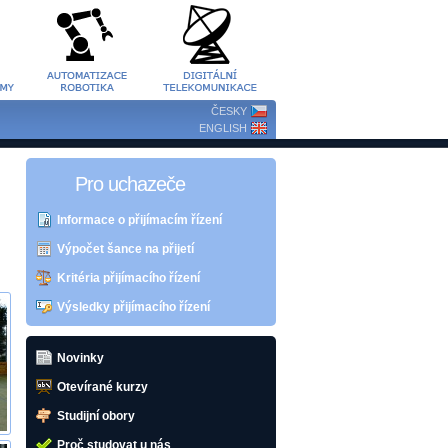
ČESKY
ENGLISH
Pro uchazeče
Informace o přijímacím řízení
Výpočet šance na přijetí
Kritéria přijímacího řízení
Výsledky přijímacího řízení
Novinky
Otevírané kurzy
Studijní obory
Proč studovat u nás