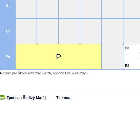
St
Čt
Se
P
Pa
E3
Rozvrh pro školní rok: 2025/2026, období: Od 02.06.2026.
Zpět na : Šedivý Matěj
Tisknout