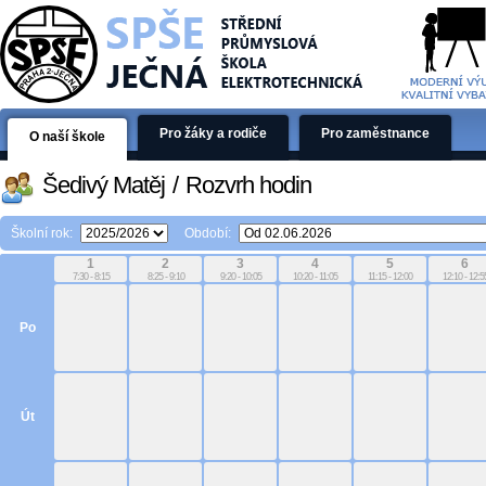
Pro žáky a rodiče
Pro zaměstnance
O naší škole
Šedivý Matěj
/
Rozvrh hodin
Školní rok:
Období:
1
2
3
4
5
6
7:30 - 8:15
8:25 - 9:10
9:20 - 10:05
10:20 - 11:05
11:15 - 12:00
12:10 - 12:5
Po
Út