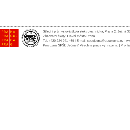
Střední průmyslová škola elektrotechnická, Praha 2, Ječná 3
Zřizovatel školy:
Hlavní město Praha
Tel: +420 224 941 469 | E-mail:
spsejecna@spsejecna.cz
|
ww
Provozuje SPŠE Ječná © Všechna práva vyhrazena.
|
Prohlá