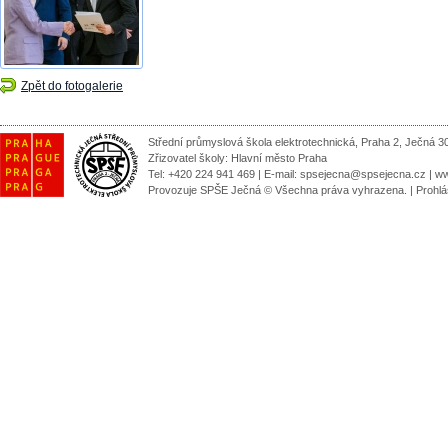
Zpět do fotogalerie
Střední průmyslová škola elektrotechnická, Praha 2, Ječná 3
Zřizovatel školy:
Hlavní město Praha
Tel: +420 224 941 469 | E-mail:
spsejecna@spsejecna.cz
|
ww
Provozuje SPŠE Ječná © Všechna práva vyhrazena.
|
Prohlá