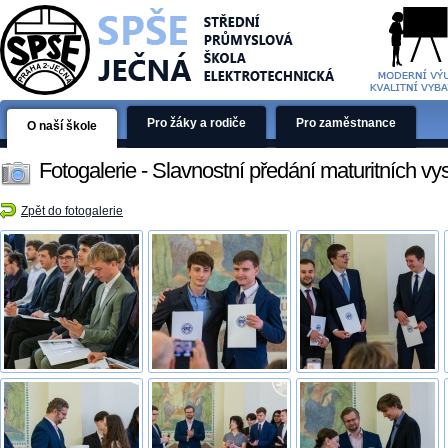
Pro žáky a rodiče
Pro zaměstnance
O naší škole
Fotogalerie - Slavnostní předání maturitních v
Zpět do fotogalerie