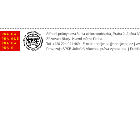
Střední průmyslová škola elektrotechnická, Praha 2, Ječná 3
Zřizovatel školy:
Hlavní město Praha
Tel: +420 224 941 469 | E-mail:
spsejecna@spsejecna.cz
|
ww
Provozuje SPŠE Ječná © Všechna práva vyhrazena.
|
Prohlá