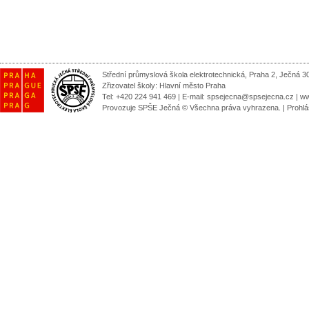
Střední průmyslová škola elektrotechnická, Praha 2, Ječná 3
Zřizovatel školy:
Hlavní město Praha
Tel: +420 224 941 469 | E-mail:
spsejecna@spsejecna.cz
|
ww
Provozuje SPŠE Ječná © Všechna práva vyhrazena.
|
Prohlá