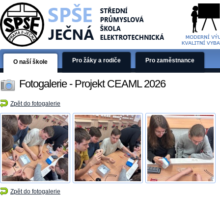
Pro žáky a rodiče
Pro zaměstnance
O naší škole
Fotogalerie - Projekt CEAML 2026
Zpět do fotogalerie
Zpět do fotogalerie