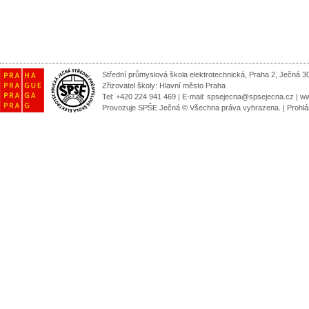
Střední průmyslová škola elektrotechnická, Praha 2, Ječná 3
Zřizovatel školy:
Hlavní město Praha
Tel: +420 224 941 469 | E-mail:
spsejecna@spsejecna.cz
|
ww
Provozuje SPŠE Ječná © Všechna práva vyhrazena.
|
Prohlá