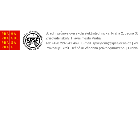
Střední průmyslová škola elektrotechnická, Praha 2, Ječná 3
Zřizovatel školy:
Hlavní město Praha
Tel: +420 224 941 469 | E-mail:
spsejecna@spsejecna.cz
|
ww
Provozuje SPŠE Ječná © Všechna práva vyhrazena.
|
Prohlá