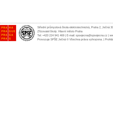
Střední průmyslová škola elektrotechnická, Praha 2, Ječná 3
Zřizovatel školy:
Hlavní město Praha
Tel: +420 224 941 469 | E-mail:
spsejecna@spsejecna.cz
|
ww
Provozuje SPŠE Ječná © Všechna práva vyhrazena.
|
Prohlá