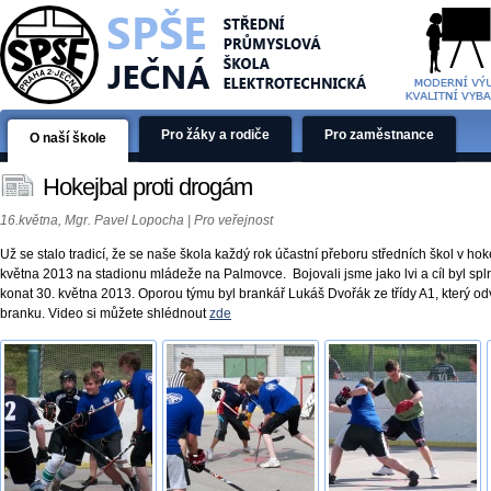
Pro žáky a rodiče
Pro zaměstnance
O naší škole
Hokejbal proti drogám
16.května, Mgr. Pavel Lopocha | Pro veřejnost
Už se stalo tradicí, že se naše škola každý rok účastní přeboru středních škol v ho
května 2013 na stadionu mládeže na Palmovce. Bojovali jsme jako lvi a cíl byl spln
konat 30. května 2013. Oporou týmu byl brankář Lukáš Dvořák ze třídy A1, který od
branku. Video si můžete shlédnout
zde