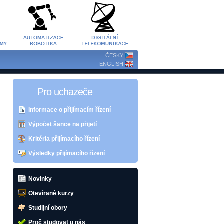
ČESKY
ENGLISH
Pro uchazeče
Informace o přijímacím řízení
Výpočet šance na přijetí
Kritéria přijímacího řízení
Výsledky přijímacího řízení
Novinky
Otevírané kurzy
Studijní obory
Proč studovat u nás