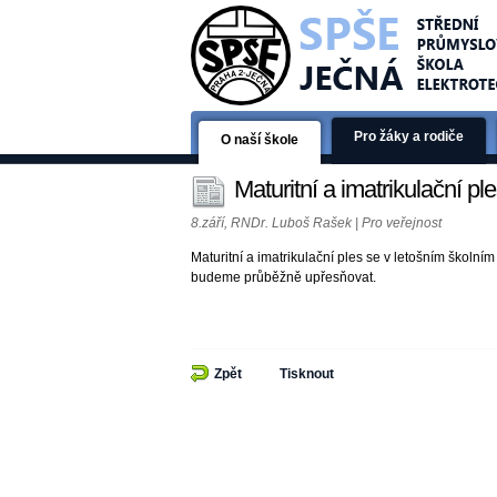
Pro žáky a rodiče
O naší škole
Maturitní a imatrikulační pl
8.září, RNDr. Luboš Rašek | Pro veřejnost
Maturitní a imatrikulační ples se v letošním školn
budeme průběžně upřesňovat.
Zpět
Tisknout