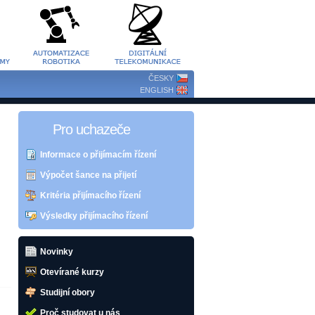
ČESKY
ENGLISH
Pro uchazeče
Informace o přijímacím řízení
Výpočet šance na přijetí
Kritéria přijímacího řízení
Výsledky přijímacího řízení
Novinky
Otevírané kurzy
Studijní obory
Proč studovat u nás