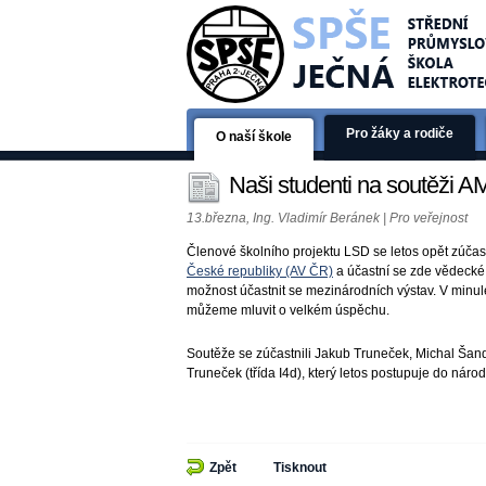
Pro žáky a rodiče
O naší škole
Naši studenti na soutěži
13.března, Ing. Vladimír Beránek | Pro veřejnost
Členové školního projektu LSD se letos opět zúčas
České republiky (AV ČR)
a účastní se zde vědecké 
možnost účastnit se mezinárodních výstav. V minulé
můžeme mluvit o velkém úspěchu.
Soutěže se zúčastnili Jakub Truneček, Michal Šand
Truneček (třída I4d), který letos postupuje do náro
Zpět
Tisknout