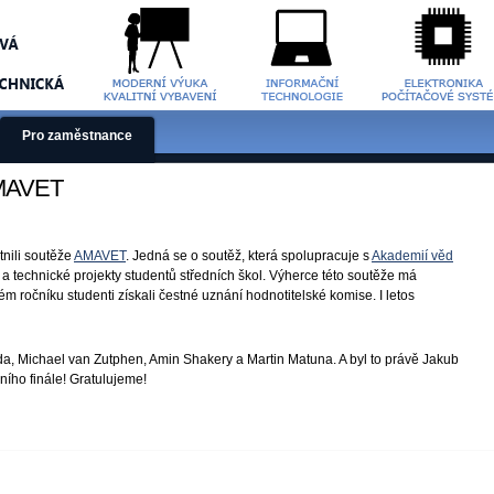
Pro zaměstnance
 AMAVET
tnili soutěže
AMAVET
. Jedná se o soutěž, která spolupracuje s
Akademií věd
a technické projekty studentů středních škol. Výherce této soutěže má
m ročníku studenti získali čestné uznání hodnotitelské komise. I letos
a, Michael van Zutphen, Amin Shakery a Martin Matuna. A byl to právě Jakub
dního finále! Gratulujeme!