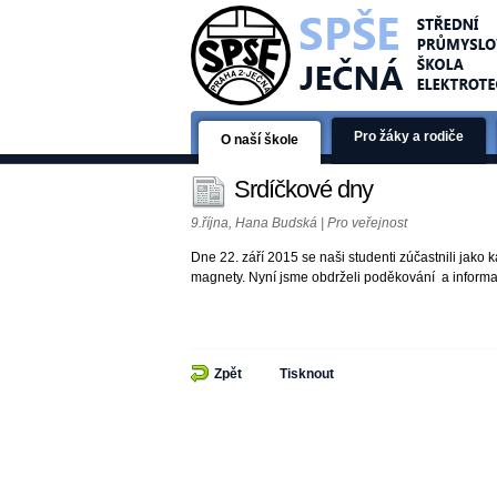
Pro žáky a rodiče
O naší škole
Srdíčkové dny
9.října, Hana Budská | Pro veřejnost
Dne 22. září 2015 se naši studenti zúčastnili jak
magnety. Nyní jsme obdrželi poděkování a informac
Zpět
Tisknout