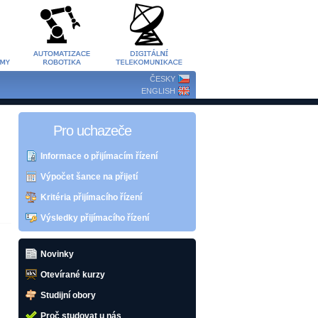
ČESKY
ENGLISH
Pro uchazeče
Informace o přijímacím řízení
Výpočet šance na přijetí
Kritéria přijímacího řízení
Výsledky přijímacího řízení
Novinky
Otevírané kurzy
Studijní obory
Proč studovat u nás