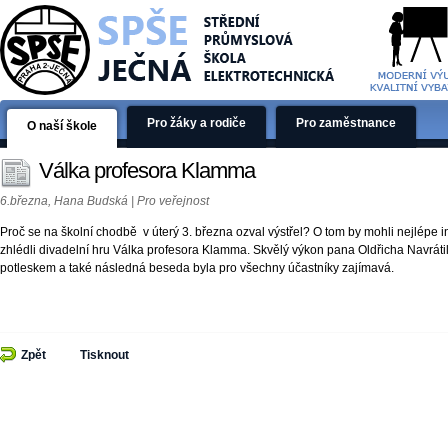
Pro žáky a rodiče
Pro zaměstnance
O naší škole
Válka profesora Klamma
6.března, Hana Budská | Pro veřejnost
Proč se na školní chodbě v úterý 3. března ozval výstřel? O tom by mohli nejlépe in
zhlédli divadelní hru Válka profesora Klamma. Skvělý výkon pana Oldřicha Navr
potleskem a také následná beseda byla pro všechny účastníky zajímavá.
Zpět
Tisknout