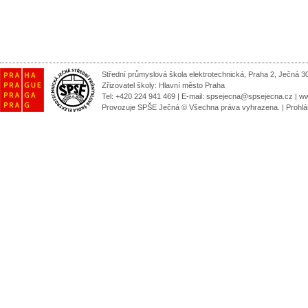
Střední průmyslová škola elektrotechnická, Praha 2, Ječná 3
Zřizovatel školy:
Hlavní město Praha
Tel: +420 224 941 469 | E-mail:
spsejecna@spsejecna.cz
|
ww
Provozuje SPŠE Ječná © Všechna práva vyhrazena.
|
Prohlá