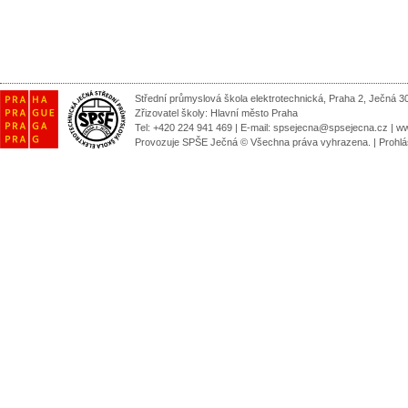
Střední průmyslová škola elektrotechnická, Praha 2, Ječná 3
Zřizovatel školy:
Hlavní město Praha
Tel: +420 224 941 469 | E-mail:
spsejecna@spsejecna.cz
|
ww
Provozuje SPŠE Ječná © Všechna práva vyhrazena.
|
Prohlá