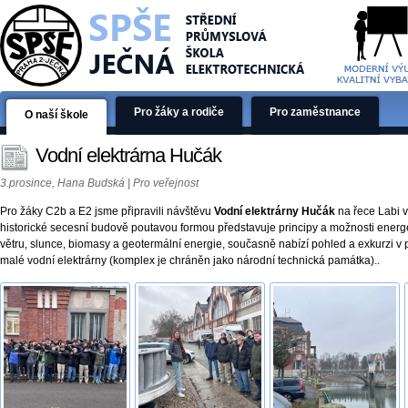
Pro žáky a rodiče
Pro zaměstnance
O naší škole
Vodní elektrárna Hučák
3.prosince, Hana Budská | Pro veřejnost
Pro žáky C2b a E2 jsme připravili návštěvu
Vodní elektrárny Hučák
na řece Labi v
historické secesní budově poutavou formou představuje principy a možnosti energet
větru, slunce, biomasy a geotermální energie, současně nabízí pohled a exkurzi v pr
malé vodní elektrárny (komplex je chráněn jako národní technická památka)..