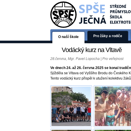
Pro žáky a rodiče
O naší škole
Vodácký kurz na Vltavě
28.června, Mgr. Pavel Lopocha | Pro veřejnost
Ve dnech 24. až 26. června 2025 se konal tradič
Sjížděla se Vltava od Vyššího Brodu do Českého Krum
Tento vodácký kurz přispěl k utužení kolektivu žák