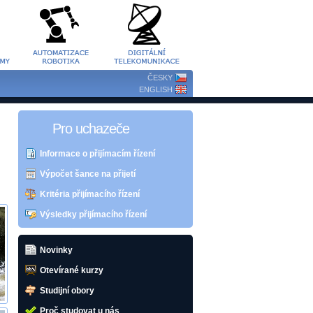
ČESKY
ENGLISH
Pro uchazeče
Informace o přijímacím řízení
Výpočet šance na přijetí
Kritéria přijímacího řízení
Výsledky přijímacího řízení
Novinky
Otevírané kurzy
Studijní obory
Proč studovat u nás