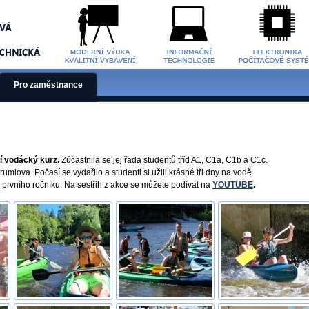
Pro zaměstnance
ní vodácký kurz.
Zúčastnila se jej řada studentů tříd A1, C1a, C1b a C1c.
lova. Počasí se vydařilo a studenti si užili krásné tři dny na vodě.
ů prvního ročníku. Na sestřih z akce se můžete podívat na
YOUTUBE
.