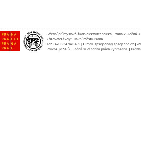
Střední průmyslová škola elektrotechnická, Praha 2, Ječná 3
Zřizovatel školy:
Hlavní město Praha
Tel: +420 224 941 469 | E-mail:
spsejecna@spsejecna.cz
|
ww
Provozuje SPŠE Ječná © Všechna práva vyhrazena.
|
Prohlá