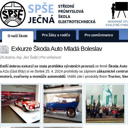
Pro žáky a rodiče
Pro zaměstnance
O naší škole
Exkurze Škoda Auto Mladá Boleslav
26.dubna, Ing. Jan Šváb | Pro veřejnost
Další dobrou exkurzí se stala prohlídka výrobních provozů
ve firmě
Škoda Auto
a A2a (část třídy) si ve čtvrtek 25. 4. 2024 prohlédly se zájmem
zákaznické centru
motorů, svařovny a montáže automobilů
. Viděli zde i produkty firem
Trucker, Si