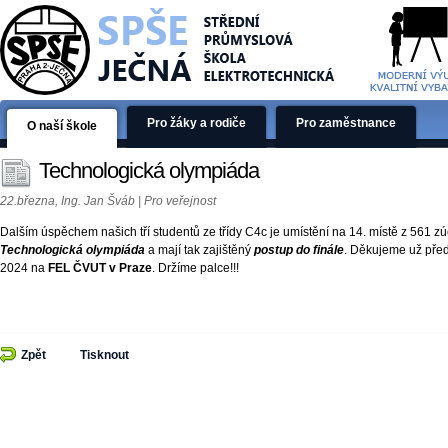
Pro žáky a rodiče
Pro zaměstnance
O naší škole
Technologická olympiáda
22.března, Ing. Jan Šváb | Pro veřejnost
Dalším úspěchem našich tří studentů ze třídy C4c je umístění na 14. místě z 561 z
Technologická olympiáda
a mají tak zajištěný
postup do finále
. Děkujeme už před
2024 na
FEL ČVUT v Praze
. Držíme palce!!!
Zpět
Tisknout