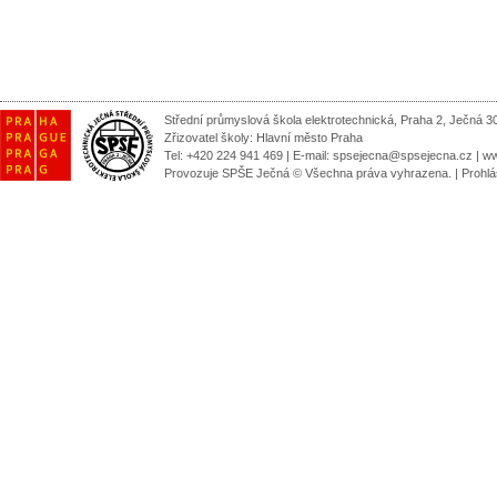
Střední průmyslová škola elektrotechnická, Praha 2, Ječná 3
Zřizovatel školy:
Hlavní město Praha
Tel: +420 224 941 469 | E-mail:
spsejecna@spsejecna.cz
|
ww
Provozuje SPŠE Ječná © Všechna práva vyhrazena.
|
Prohlá