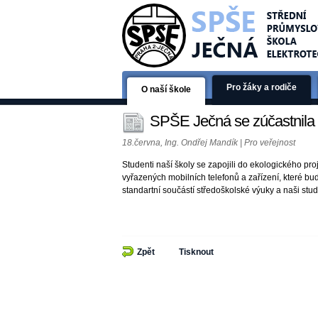
Pro žáky a rodiče
O naší škole
SPŠE Ječná se zúčastnila 
18.června, Ing. Ondřej Mandík | Pro veřejnost
Studenti naší školy se zapojili do ekologického pro
vyřazených mobilních telefonů a zařízení, které bu
standartní součástí středoškolské výuky a naši stu
Zpět
Tisknout