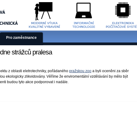
Pro zaměstnance
dne strážců pralesa
jektu z oblasti eletrotechniky, pořádaného
pražskou zoo
a byli oceněni za sběr
dou ekologicky zlikvidovány. Věříme že enviromentální vzdělávání by mělo být
denti budou tyto akce podporovat i nadále.