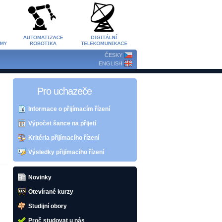
ČESKY
ENGLISH
Pro uchazeče
Informace o přijímacím řízení
Výpočet šance na přijetí
Kritéria přijímacího řízení
Výsledky přijímacího řízení
Novinky
Otevírané kurzy
Studijní obory
Proč studovat u nás