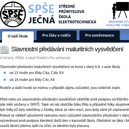
Pro žáky a rodiče
Pro zaměstnance
O naší škole
Slavnostní předávání maturitních vysvědčení
4.června, RNDr. Luboš Rašek | Pro veřejnost
Slavnostní předávání maturitních vysvědčení se koná v úterý 6.6. v aule školy
od 15 hodin pro třídy C4a, C4b, E4
od 16 hodin pro třídy C4c, A4
Rodiče a další hosté se mohou v případě zájmu zúčastnit, jsou srdečně zváni.
Před nebo po slavnostním předávání vysvědčení obdržíte proti podpisu od třídního 
jste měli uloženy u SRPŠ. Také od něj obdržíte fotku třídy a případně fotky skupinek 
tyto fotky již byly odečteny z částky, která se vám vrací, jsou tedy vámi již zaplacené
Pokud se někteří absolventi nebudou moci zúčastnit slavnostního předávání v úter
vyzvednout proti podpisu kterýkoli další den v kanceláři školy. Obdobně se týká i 
zasílá školní jídelna zpět na účet, ze kterého byly placeny.