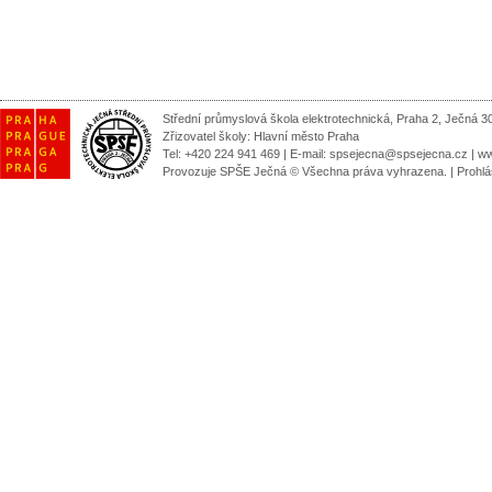
Střední průmyslová škola elektrotechnická, Praha 2, Ječná 3
Zřizovatel školy:
Hlavní město Praha
Tel: +420 224 941 469 | E-mail:
spsejecna@spsejecna.cz
|
ww
Provozuje SPŠE Ječná © Všechna práva vyhrazena.
|
Prohlá