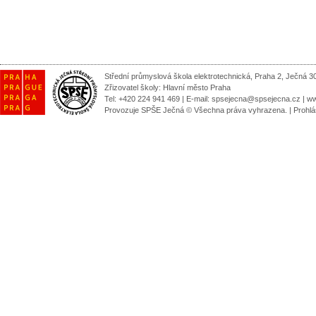
Střední průmyslová škola elektrotechnická, Praha 2, Ječná 3
Zřizovatel školy:
Hlavní město Praha
Tel: +420 224 941 469 | E-mail:
spsejecna@spsejecna.cz
|
ww
Provozuje SPŠE Ječná © Všechna práva vyhrazena.
|
Prohlá