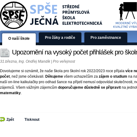
Pro žáky a rodiče
Pro zaměstnance
O naší škole
Upozornění na vysoký počet přihlášek pro škol
31.března, Ing. Ondřej Mandík | Pro veřejnost
Dovolujeme si oznámit, že naše škola pro školní rok 2022/2023 roce přijala
více n
počet
, než jsme očekávali.
Děkujeme
všem uchazečům za
zájem o studium
na na
naší on-line kalkulačky pro odhad šance na přijetí nemusí odpovídat skutečnosti, 
zájemců. Všem vážným zájemcům
doporučujeme důsledně se připravit
na jednot
matematiky
.
Zpět
Tisknout