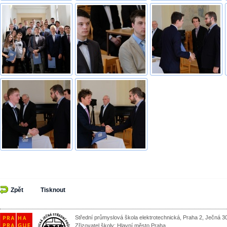
Zpět
Tisknout
Střední průmyslová škola elektrotechnická, Praha 2, Ječná 3
Zřizovatel školy:
Hlavní město Praha