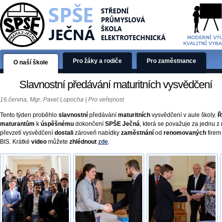
Pro žáky a rodiče
Pro zaměstnance
O naší škole
Slavnostní předávání maturitních vysvědčení
16.června, Mgr. Pavel Lopocha | Pro veřejnost
Tento týden proběhlo
slavnostní
předávání
maturitních
vysvědčení v aule školy.
Ř
maturantům
k
úspěšnému
dokončení
SPŠE Ječná
, která se považuje za jednu z
převzetí vysvědčení
dostali
zároveň nabídky
zaměstnání
od
renomovaných
firem
BIS. Krátké
video
můžete
z
hlédnout
zde
.