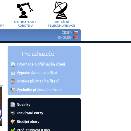
ČESKY
ENGLISH
Pro uchazeče
Informace o přijímacím řízení
Výpočet šance na přijetí
Kritéria přijímacího řízení
Výsledky přijímacího řízení
Novinky
Otevírané kurzy
Studijní obory
Proč studovat u nás