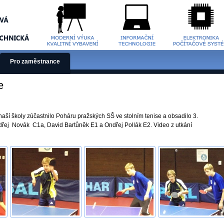
Pro zaměstnance
e
naší školy zúčastnilo Poháru pražských SŠ ve stolním tenise a obsadilo 3.
ndřej Novák C1a, David Bartůněk E1 a Ondřej Pollák E2. Video z utkání