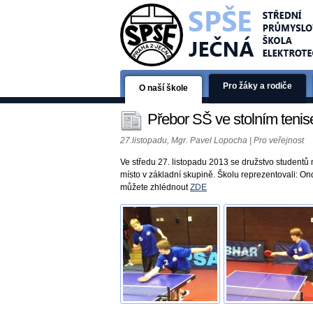
Pro žáky a rodiče
O naší škole
Přebor SŠ ve stolním tenis
27.listopadu, Mgr. Pavel Lopocha | Pro veřejnost
Ve středu 27. listopadu 2013 se družstvo studentů 
místo v základní skupině. Školu reprezentovali: O
můžete zhlédnout
ZDE