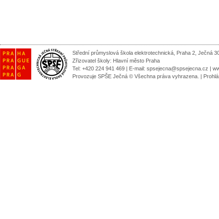
Střední průmyslová škola elektrotechnická, Praha 2, Ječná 3
Zřizovatel školy:
Hlavní město Praha
Tel: +420 224 941 469 | E-mail:
spsejecna@spsejecna.cz
|
ww
Provozuje SPŠE Ječná © Všechna práva vyhrazena.
|
Prohlá