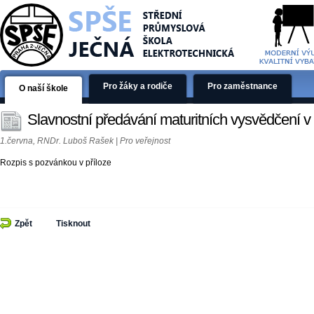
Pro žáky a rodiče
Pro zaměstnance
O naší škole
Slavnostní předávání maturitních vysvědčení v 
1.června, RNDr. Luboš Rašek | Pro veřejnost
Rozpis s pozvánkou v příloze
Zpět
Tisknout