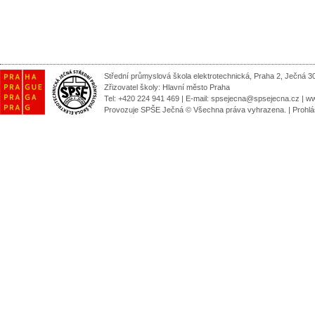
Střední průmyslová škola elektrotechnická, Praha 2, Ječná 3
Zřizovatel školy:
Hlavní město Praha
Tel: +420 224 941 469 | E-mail:
spsejecna@spsejecna.cz
|
ww
Provozuje SPŠE Ječná © Všechna práva vyhrazena.
|
Prohlá