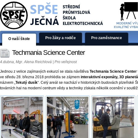
Pro žáky a rodiče
Pro zaměstnance
O naší škole
Techmania Science Center
4.dubna, Mgr. Alena Reichlová | Pro veřejnost
Jednou z velice zajímavých exkurzí se stala návštěva
Techmania Science Center v
ve středu 28. března 2018 prohlédla se zájmem
interaktivní exponáty, 3D plane
názvem „
Tekutý dusík
“. Celý areál se nachází v historických budovách plzeňské
továrních hal na moderní centrum vědy a techniky získala několik ocenění v soutěž