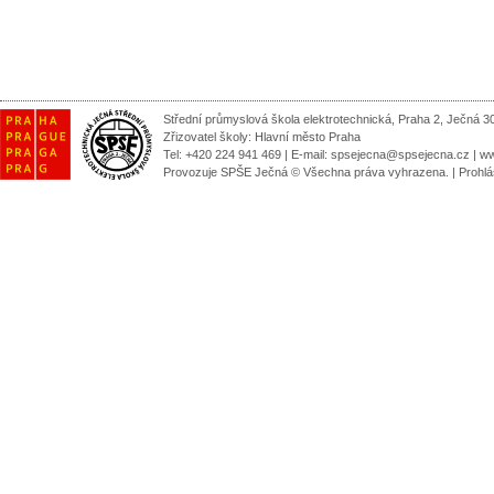
Střední průmyslová škola elektrotechnická, Praha 2, Ječná 3
Zřizovatel školy:
Hlavní město Praha
Tel: +420 224 941 469 | E-mail:
spsejecna@spsejecna.cz
|
ww
Provozuje SPŠE Ječná © Všechna práva vyhrazena.
|
Prohlá