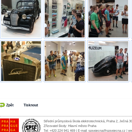
Zpět
Tisknout
Střední průmyslová škola elektrotechnická, Praha 2, Ječná 3
Zřizovatel školy:
Hlavní město Praha
Tel: +420 224 941 469 | E-mail:
spsejecna@spsejecna.cz
|
ww