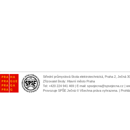
Střední průmyslová škola elektrotechnická, Praha 2, Ječná 3
Zřizovatel školy:
Hlavní město Praha
Tel: +420 224 941 469 | E-mail:
spsejecna@spsejecna.cz
|
ww
Provozuje SPŠE Ječná © Všechna práva vyhrazena.
|
Prohlá