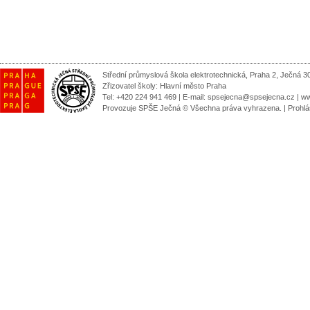
Střední průmyslová škola elektrotechnická, Praha 2, Ječná 3
Zřizovatel školy:
Hlavní město Praha
Tel: +420 224 941 469 | E-mail:
spsejecna@spsejecna.cz
|
ww
Provozuje SPŠE Ječná © Všechna práva vyhrazena.
|
Prohlá