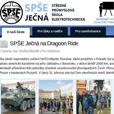
Pro žáky a rodiče
Pro zaměstnance
O naší škole
SPŠE Ječná na Dragoon Ride
7.dubna, Ing. Ondřej Mandík | Pro veřejnost
Na závěr vojenského cvičení NATO Atlantic Resolve, které proběhlo v Pobaltí, byl
pluku americké kavalerie na jeho základnu v Bavorsku, v délce téměř 2000 km, p
tehdejší příslušníci této jednotky účastnili osvobozování jihozápadních Čech. Přesun
Praze v kasárnách Ruzyně. V úterý 31. března zde byl Den otevřených dveří, kterého 