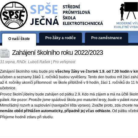
Pro žáky a rodiče
Pro zaměstnance
O naší škole
Zahájení školního roku 2022/2023
31.srpna, RNDr. Luboš Rašek | Pro veřejnost
Zahájení školního roku bude pro
všechny žáky ve čtvrtek 1.9. od 7.30 hodin v 
učeben a seznamy žáků 1. ročníků budou vyvěšeny. Tento den budou mít žáci zaháj
až 4. ročníky ukončí přítomnost ve škole přibližně v 9 hodin, žáci 1. ročníků do 11 h
učebnice.
Provoz školní jídelny bude zahájen od pátku 2.9. Kdo má zájem a má na účtě školní 
pátek. Ale pozor:
Protože jsme spádová škola pro maturitní testy, bude v pátek rozv
Mimořádný rozvrh a suplování (navigační lišta vpravo). Zvažte proto, zda chcete n
nemáte oběd přihlášen automaticky, případně jej včas odhlaste.
Od pátku včetn
Přejeme hodně zdaru při studiu.