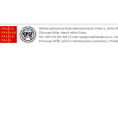
Střední průmyslová škola elektrotechnická, Praha 2, Ječná 3
Zřizovatel školy:
Hlavní město Praha
Tel: +420 224 941 469 | E-mail:
spsejecna@spsejecna.cz
|
ww
Provozuje SPŠE Ječná © Všechna práva vyhrazena.
|
Prohlá