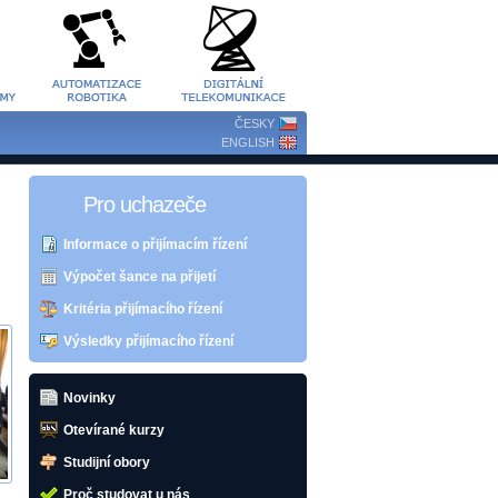
ČESKY
ENGLISH
Pro uchazeče
Informace o přijímacím řízení
Výpočet šance na přijetí
Kritéria přijímacího řízení
Výsledky přijímacího řízení
Novinky
Otevírané kurzy
Studijní obory
Proč studovat u nás