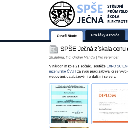
Pro žáky a rodiče
O naší škole
SPŠE Ječná získala cenu 
28.dubna, Ing. Ondřej Mandík | Pro veřejnost
V národním kole 21. ročníku soutěže
EXPO SCIEN
inženýrské ČVUT
za svou práci zabývající se výv
webovýmí, databázovými a dalšími servery.