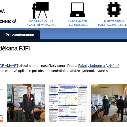
Pro zaměstnance
děkana FJFI
CE AMAVET
získal student naší školy cenu děkana
Fakulty jaderné a fyzikálně
ojem webové aplikace pro obsluhu centrální databáze sychronizované s