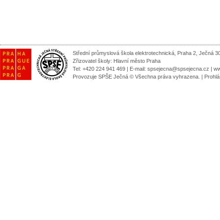
Střední průmyslová škola elektrotechnická, Praha 2, Ječná 3
Zřizovatel školy:
Hlavní město Praha
Tel: +420 224 941 469 | E-mail:
spsejecna@spsejecna.cz
|
ww
Provozuje SPŠE Ječná © Všechna práva vyhrazena.
|
Prohlá