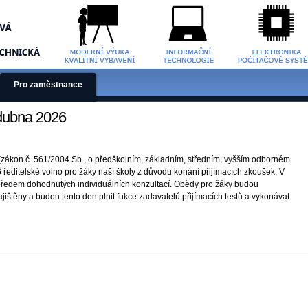
Pro zaměstnance
 dubna 2026
(zákon č. 561/2004 Sb., o předškolním, základním, středním, vyšším odborném
ředitelské volno pro žáky naší školy z důvodu konání přijímacích zkoušek. V
předem dohodnutých individuálních konzultací. Obědy pro žáky budou
ištěny a budou tento den plnit fukce zadavatelů přijímacích testů a vykonávat