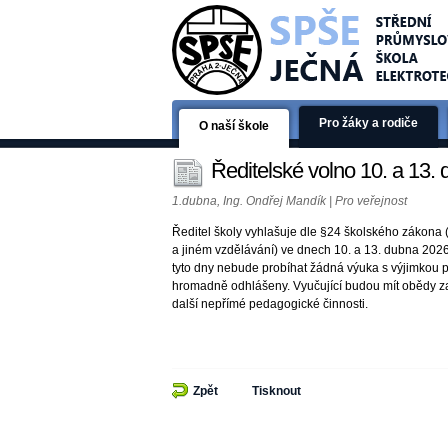
Pro žáky a rodiče
O naší škole
Ředitelské volno 10. a 13.
1.dubna, Ing. Ondřej Mandík | Pro veřejnost
Ředitel školy vyhlašuje dle §24 školského zákona 
a jiném vzdělávání) ve dnech 10. a 13. dubna 2026 
tyto dny nebude probíhat žádná výuka s výjimkou 
hromadně odhlášeny. Vyučující budou mít obědy zaj
další nepřímé pedagogické činnosti.
Zpět
Tisknout