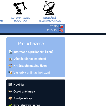
ČESKY
ENGLISH
Pro uchazeče
Informace o přijímacím řízení
Výpočet šance na přijetí
Kritéria přijímacího řízení
Výsledky přijímacího řízení
Novinky
Otevírané kurzy
Studijní obory
Proč studovat u nás